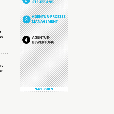
STEUERUNG
AGENTUR-PROZESS
MANAGEMENT
n
so
AGENTUR-
BEWERTUNG
rt
er
NACH OBEN