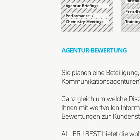
Portfoli
Agentur-Briefings
Preis-
Performance- /
Chemistry-Meetings
Trainin
AGENTUR-BEWERTUNG
Sie planen eine Beteiligun
Kommunikationsagenturen? 
Ganz gleich um welche Diszi
Ihnen mit wertvollen Infor
Bewertungen zur Kundenstru
ALLER ! BEST bietet die wo