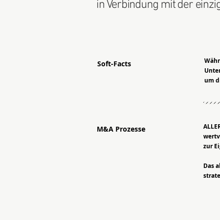
in Verbindung mit der einz
Währ
Soft-Facts
Unter
um di
ALLER
M&A Prozesse
wertv
zur E
Das a
strat