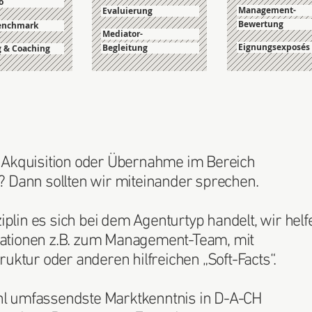
o
Management-
Evaluierung
Bewertung
Benchmark
Mediator-
Eignungsexposés
Begleitung
g & Coaching
g, Akquisition oder Übernahme im Bereich
Dann sollten wir miteinander sprechen.
plin es sich bei dem Agenturtyp handelt, wir helf
mationen z.B. zum Management-Team, mit
ktur oder anderen hilfreichen „Soft-Facts“.
hl umfassendste Marktkenntnis in D-A-CH