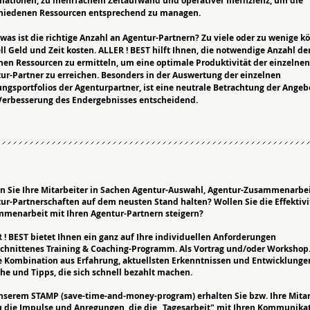
mationen, zu mehrfachem Zeitaufwand und operativer Ineffizienz, um die
hiedenen Ressourcen entsprechend zu managen.
 was ist die richtige Anzahl an Agentur-Partnern? Zu viele oder zu wenige 
ll Geld und Zeit kosten. ALLER ! BEST hilft Ihnen, die notwendige Anzahl de
nen Ressourcen zu ermitteln, um eine optimale Produktivität der einzelnen
ur-Partner zu erreichen. Besonders in der Auswertung der einzelnen
ungsportfolios der Agenturpartner, ist eine neutrale Betrachtung der Angeb
Verbesserung des Endergebnisses entscheidend.
n Sie Ihre Mitarbeiter in Sachen Agentur-Auswahl, Agentur-Zusammenarbe
ur-Partnerschaften auf dem neusten Stand halten? Wollen Sie die Effektivi
menarbeit mit Ihren Agentur-Partnern steigern?
 ! BEST bietet Ihnen ein ganz auf Ihre individuellen Anforderungen
chnittenes Training & Coaching-Programm. Als Vortrag und/oder Workshop.
e Kombination aus Erfahrung, aktuellsten Erkenntnissen und Entwicklunge
he und Tipps, die sich schnell bezahlt machen.
nserem STAMP (save-time-and-money-program) erhalten Sie bzw. Ihre Mitar
 die Impulse und Anregungen, die die „Tagesarbeit" mit Ihren Kommunikat