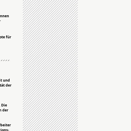
können
r
ote für
it und
tät der
 Die
n der
beiter
ions-