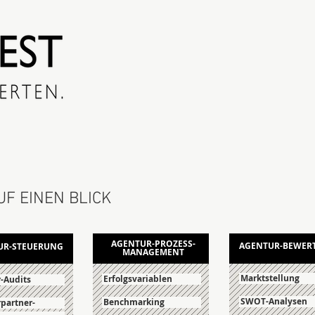
F EINEN BLICK
AGENTUR-PROZESS-
AGENTUR-BEWER
UR-STEUERUNG
MANAGEMENT
Marktstellung
Erfolgsvariablen
-Audits
SWOT-Analysen
Benchmarking
partner-