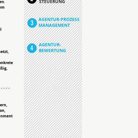
STEUERUNG
en.
rem
AGENTUR-PROZESS
MANAGEMENT
l
AGENTUR-
BEWERTUNG
etzt,
onkrete
ßig,
ern,
on,
ainment