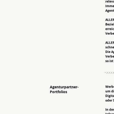
relev
Immer
Agent
ALLER
Bezie
errei
Verbe
ALLER
schne
Die A
Verbe
so is
Agenturpartner-
Werbe
um di
Portfolios
Digit
oder 
In de