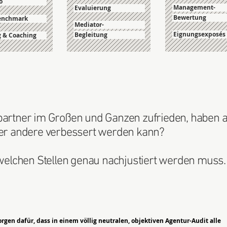
o
Management-
Evaluierung
Bewertung
Benchmark
Mediator-
Eignungsexposés
Begleitung
g & Coaching
partner im Großen und Ganzen zufrieden, haben 
der andere verbessert werden kann?
 welchen Stellen genau nachjustiert werden muss.
orgen dafür, dass in einem völlig neutralen, objektiven Agentur-Audit alle