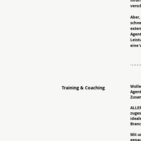
Infor
versc
Aber,
schne
exter
Agent
Leist
eine 
Wolle
Training & Coaching
Agent
Zusam
ALLER
zuges
ideal
Branc
Mit u
genau